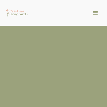
Contatti
BELLINZONA
Tel. +41 (0)91 821 04 30
Fax +41 (0)91 821 04 31
BIASCA
Cellulare +41 (0)79 861 77 57